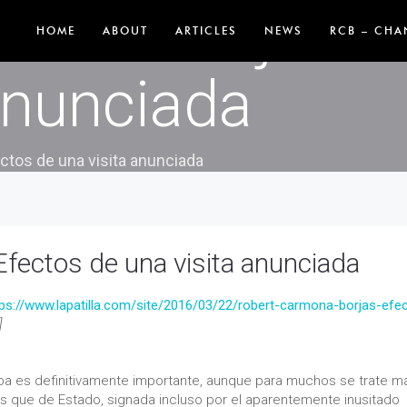
mona-Borjas: E
HOME
ABOUT
ARTICLES
NEWS
RCB – CHA
anunciada
ctos de una visita anunciada
fectos de una visita anunciada
tps://www.lapatilla.com/site/2016/03/22/robert-carmona-borjas-efe
]
ba es definitivamente importante, aunque para muchos se trate m
os que de Estado, signada incluso por el aparentemente inusitado