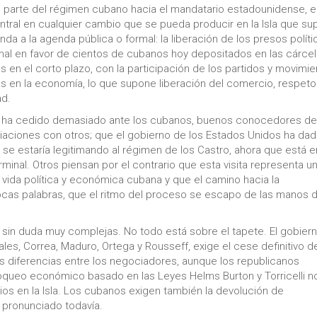
 parte del régimen cubano hacia el mandatario estadounidense, e
ntral en cualquier cambio que se pueda producir en la Isla que su
da a la agenda pública o formal: la liberación de los presos políti
mal en favor de cientos de cubanos hoy depositados en las cárce
ales en el corto plazo, con la participación de los partidos y movimi
os en la economía, lo que supone liberación del comercio, respet
ad.
 ha cedido demasiado ante los cubanos, buenos conocedores de
iaciones con otros; que el gobierno de los Estados Unidos ha da
se estaría legitimando al régimen de los Castro, ahora que está e
nal. Otros piensan por el contrario que esta visita representa u
 vida política y económica cubana y que el camino hacia la
ocas palabras, que el ritmo del proceso se escapo de las manos 
sin duda muy complejas. No todo está sobre el tapete. El gobier
es, Correa, Maduro, Ortega y Rousseff, exige el cese definitivo d
 diferencias entre los negociadores, aunque los republicanos
oqueo económico basado en las Leyes Helms Burton y Torricelli n
os en la Isla. Los cubanos exigen también la devolución de
 pronunciado todavía.