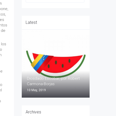
n
pone,
cos,
les
Latest
entos
o de
 los
do
n
n
de
Diosdado Escobar, por Robert
Carmona-Borjas
no
el
10 May, 2019
o
Archives