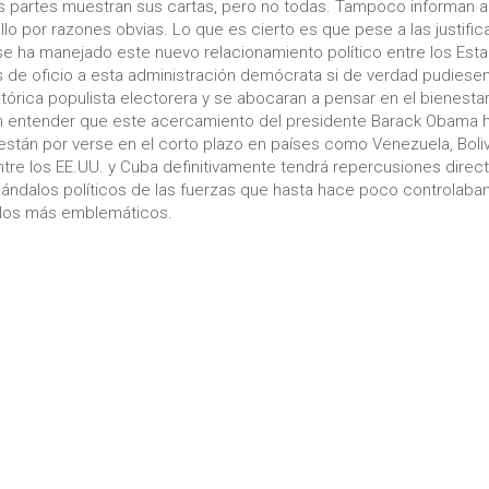
Las partes muestran sus cartas, pero no todas. Tampoco informan a
o por razones obvias. Lo que es cierto es que pese a las justifi
se ha manejado este nuevo relacionamiento político entre los Est
s de oficio a esta administración demócrata si de verdad pudiesen
etórica populista electorera y se abocaran a pensar en el bienesta
rían entender que este acercamiento del presidente Barack Obama 
tán por verse en el corto plazo en países como Venezuela, Boliv
ntre los EE.UU. y Cuba definitivamente tendrá repercusiones direc
cándalos políticos de las fuerzas que hasta hace poco controlaban
a, los más emblemáticos.