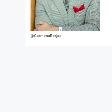
@CarmonaBorjas