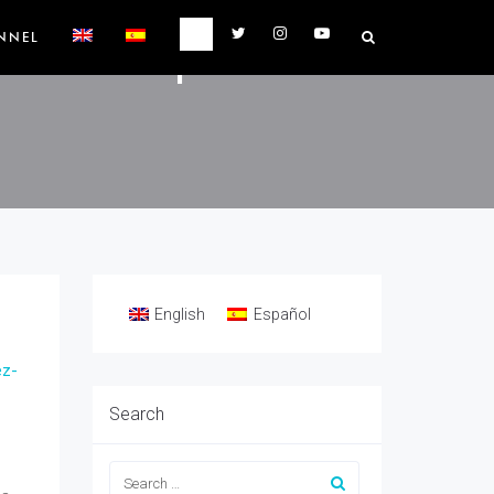
Pérez por
NNEL
English
Español
ez-
Search