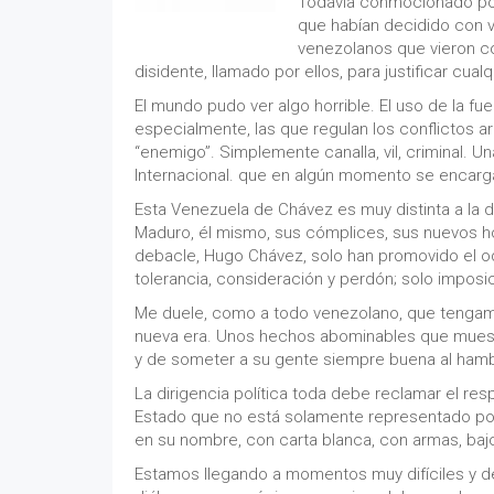
Todavía conmocionado por 
que habían decidido con va
venezolanos que vieron c
disidente, llamado por ellos, para justificar cualq
El mundo pudo ver algo horrible. El uso de la fu
especialmente, las que regulan los conflictos a
“enemigo”. Simplemente canalla, vil, criminal. U
Internacional. que en algún momento se encarga
Esta Venezuela de Chávez es muy distinta a la d
Maduro, él mismo, sus cómplices, sus nuevos ho
debacle, Hugo Chávez, solo han promovido el od
tolerancia, consideración y perdón; solo imposi
Me duele, como a todo venezolano, que tengamo
nueva era. Unos hechos abominables que muestr
y de someter a su gente siempre buena al hamb
La dirigencia política toda debe reclamar el resp
Estado que no está solamente representado por 
en su nombre, con carta blanca, con armas, bajo
Estamos llegando a momentos muy difíciles y de 