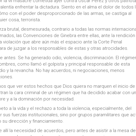
la vil masacre cometida ayer contra Óscar Pérez y otros patriot
lentía enfrentar la dictadura. Siento en el alma el dolor de todos 
ómo con el poder desproporcionado de las armas, se castiga al
uier cosa, terrorista.
erza brutal, desmesurada, contrario a todas las normas internaciona
rmados, las Convenciones de Ginebra entre ellas, ante la rendición
na violación que abre aún más el espacio ante la Corte Penal
ra de juzgar a los responsables de estas y otras atrocidades.
e antes. Se ha generado odio, violencia, discriminación. El régime
mbres, como llamó el golpista y principal responsable de esta
io y la revancha. No hay acuerdos, ni negociaciones, menos
ciones.
s que ver estos hechos que Dios quiera no marquen el inicio de
an la cara criminal de un régimen que ha decidido acabar con un
re y a la dominación por necesidad.
eto a la vida y el rechazo a toda la violencia, especialmente, del
sus fuerzas institucionales, sino por grupos paramilitares que ac
 su dirección y financiamiento.
allí la necesidad de acuerdos, pero antes de asistir a la mesa de