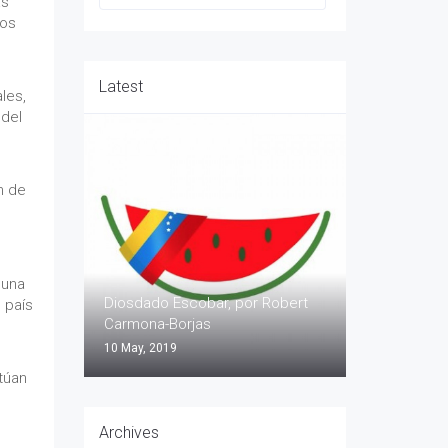
as
los
Latest
les,
 del
n de
 una
Diosdado Escobar, por Robert
 país
Carmona-Borjas
10 May, 2019
túan
Archives