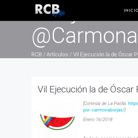
Vil Ejecuci
INICI
@Carmona
RCB
/
Artículos
/
Vil Ejecución la de Óscar
Vil Ejecución la de Ósca
[Cortesía de La Patilla:
http
por-carmonaborjas/
]
Enero 16/2018