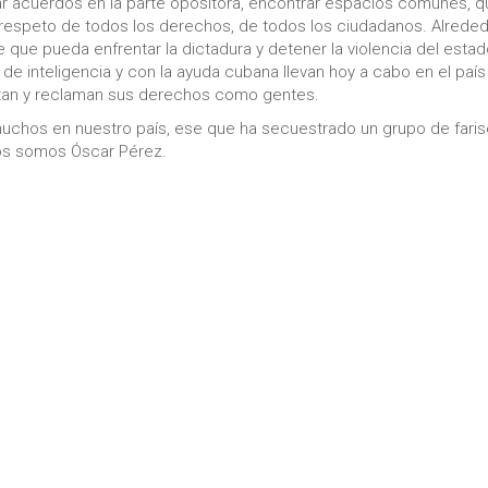
r acuerdos en la parte opositora, encontrar espacios comunes, q
 respeto de todos los derechos, de todos los ciudadanos. Alrede
que pueda enfrentar la dictadura y detener la violencia del esta
 de inteligencia y con la ayuda cubana llevan hoy a cabo en el país
estan y reclaman sus derechos como gentes.
uchos en nuestro país, ese que ha secuestrado un grupo de fari
dos somos Óscar Pérez.