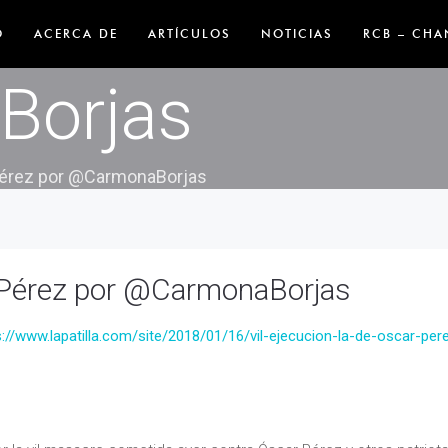
ón la de Óscar 
O
ACERCA DE
ARTÍCULOS
NOTICIAS
RCB – CHA
Borjas
 Pérez por @CarmonaBorjas
r Pérez por @CarmonaBorjas
s://www.lapatilla.com/site/2018/01/16/vil-ejecucion-la-de-oscar-per