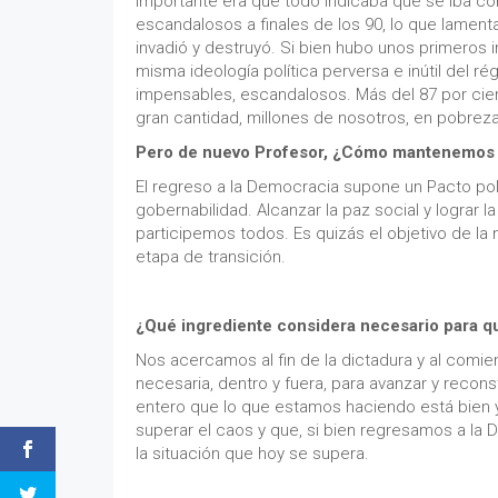
importante era que todo indicaba que se iba co
escandalosos a finales de los 90, lo que lamen
invadió y destruyó. Si bien hubo unos primeros i
misma ideología política perversa e inútil del r
impensables, escandalosos. Más del 87 por cien
gran cantidad, millones de nosotros, en pobreza 
Pero de nuevo Profesor, ¿Cómo mantenemos 
El regreso a la Democracia supone un Pacto polí
gobernabilidad. Alcanzar la paz social y lograr
participemos todos. Es quizás el objetivo de la
etapa de transición.
¿Qué ingrediente considera necesario para 
Nos acercamos al fin de la dictadura y al comie
necesaria, dentro y fuera, para avanzar y recon
entero que lo que estamos haciendo está bien
superar el caos y que, si bien regresamos a la 
la situación que hoy se supera.