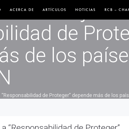
mona-Borjas: L
O
ACERCA DE
ARTÍCULOS
NOTICIAS
RCB – CHA
ilidad de Prote
s de los paíse
AN
 “Responsabilidad de Proteger” depende más de los país
a “Responsabilidad de Proteger”