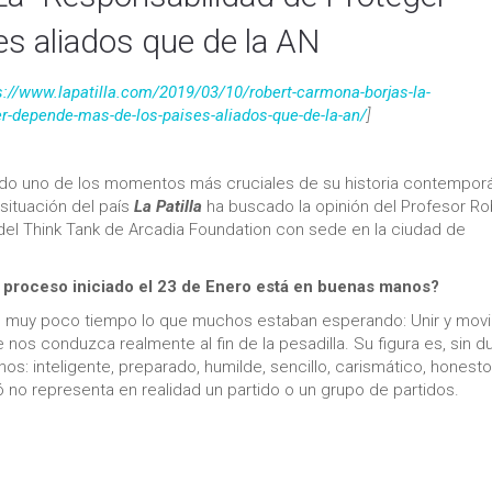
s aliados que de la AN
s://www.lapatilla.com/2019/03/10/robert-carmona-borjas-la-
er-depende-mas-de-los-paises-aliados-que-de-la-an/
]
do uno de los momentos más cruciales de su historia contempor
 situación del país
La Patilla
ha buscado la opinión del Profesor Ro
del Think Tank de Arcadia Foundation con sede en la ciudad de
 proceso iniciado el 23 de Enero está en buenas manos?
en muy poco tiempo lo que muchos estaban esperando: Unir y movil
nos conduzca realmente al fin de la pesadilla. Su figura es, sin d
s: inteligente, preparado, humilde, sencillo, carismático, honesto
no representa en realidad un partido o un grupo de partidos.