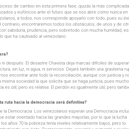
roceso de cambio en esta primera fase, quizás la más complicada
zados y eufóricos ante el futuro que se nos abre como nunca en
ezolanos, a todos, nos corresponde apoyarlo con todo, pues su éx
 el contrario, encontraremos todos los obstáculos, de unos y de otr
on sabiduría, prudencia, pero sobretodo con mucha humildad, es
o que ha cautivado al venezolano.
era?
ra ni después. El desastre Chavista deja marcas difíciles de superar
uctura, sin luz, ni agua, ni servicios. Dejará también una gravísima r
s encontrar ante todo la reconciliación, aunque con justicia y n
 la misma sociedad la que solicita que se haga justicia, pues much
es útil, pero es relativa. El perdón es igualmente útil, pero tamb
 ruta hacia la democracia será definitiva?
 de la Democracia. Los venezolanos esperan una Democracia inclus
e estar orientado hacia las grandes mayorías, por lo que la lucha
 los años 70 la pobreza tenía niveles relativamente bajos, pero lo