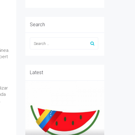
Search
ánea.
bert
Latest
izar
uda
.