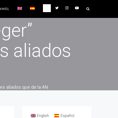
a
NNEL
ger”
s aliados
es aliados que de la AN
English
Español