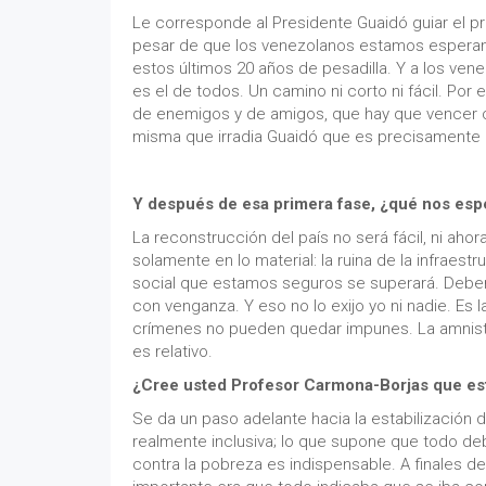
Le corresponde al Presidente Guaidó guiar el p
pesar de que los venezolanos estamos esperan
estos últimos 20 años de pesadilla. Y a los ven
es el de todos. Un camino ni corto ni fácil. Por
de enemigos y de amigos, que hay que vencer c
misma que irradia Guaidó que es precisamente l
Y después de esa primera fase, ¿qué nos esp
La reconstrucción del país no será fácil, ni aho
solamente en lo material: la ruina de la infraestr
social que estamos seguros se superará. Debemo
con venganza. Y eso no lo exijo yo ni nadie. Es
crímenes no pueden quedar impunes. La amnistía 
es relativo.
¿Cree usted Profesor Carmona-Borjas que esta
Se da un paso adelante hacia la estabilización
realmente inclusiva; lo que supone que todo deb
contra la pobreza es indispensable. A finales de