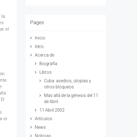
 la
Pages
es
ar el
Inicio
Intro
Acerca de
Biografía
Libros
Sin
ente
Cuba: asedios, utopías y
e
otros bloqueos
lta
Más allá de la génesis del 11
 El
de Abril
11 Abril 2002
s
a el
Artículos
News
Noticias