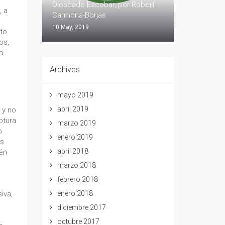
Diosdado Escobar, por Robert
, a
Carmona-Borjas
10 May, 2019
ito
os,
a
Archives
mayo 2019
abril 2019
 y no
uptura
marzo 2019
o
enero 2019
os
abril 2018
ién
marzo 2018
febrero 2018
enero 2018
iva,
diciembre 2017
octubre 2017