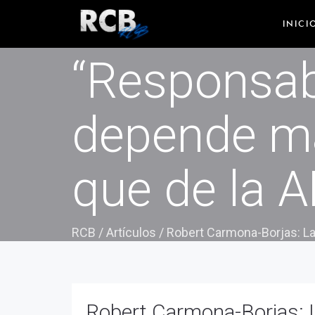
Robert Car
INICI
“Responsab
depende má
que de la 
RCB
/
Artículos
/
Robert Carmona-Borjas: La
Robert Carmona-Borjas: L