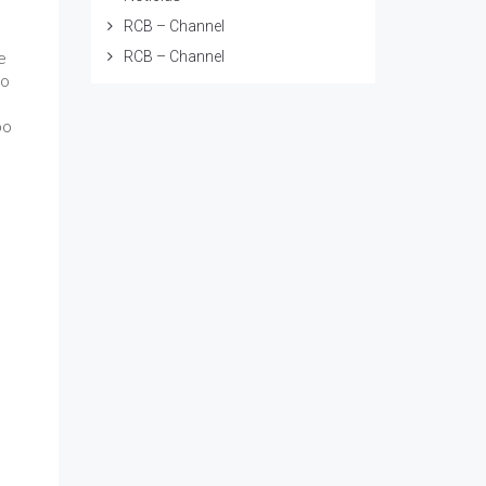
RCB – Channel
RCB – Channel
e
 o
po