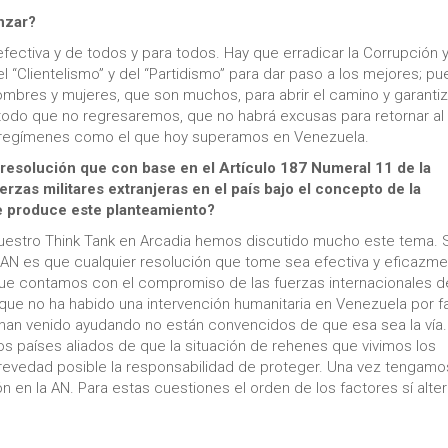
nzar?
ectiva y de todos y para todos. Hay que erradicar la Corrupción y
l “Clientelismo” y del “Partidismo” para dar paso a los mejores; pu
mbres y mujeres, que son muchos, para abrir el camino y garantiz
todo que no regresaremos, que no habrá excusas para retornar al
los regímenes como el que hoy superamos en Venezuela.
esolución que con base en el Artículo 187 Numeral 11 de la
erzas militares extranjeras en el país bajo el concepto de la
le produce este planteamiento?
uestro Think Tank en Arcadia hemos discutido mucho este tema. 
a AN es que cualquier resolución que tome sea efectiva y eficazm
 que contamos con el compromiso de las fuerzas internacionales d
 que no ha habido una intervención humanitaria en Venezuela por fa
 han venido ayudando no están convencidos de que esa sea la vía.
s países aliados de que la situación de rehenes que vivimos los
revedad posible la responsabilidad de proteger. Una vez tengamo
n la AN. Para estas cuestiones el orden de los factores sí alter