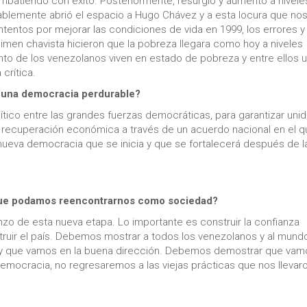
mbatiendo con éxito. Posteriormente, resurgió y aumentó a nivele
tablemente abrió el espacio a Hugo Chávez y a esta locura que no
ntentos por mejorar las condiciones de vida en 1999, los errores y 
égimen chavista hicieron que la pobreza llegara como hoy a niveles
to de los venezolanos viven en estado de pobreza y entre ellos 
crítica.
una democracia perdurable?
tico entre las grandes fuerzas democráticas, para garantizar unid
 la recuperación económica a través de un acuerdo nacional en el 
 nueva democracia que se inicia y que se fortalecerá después de l
que podamos reencontrarnos como sociedad?
nzo de esta nueva etapa. Lo importante es construir la confianza
struir el país. Debemos mostrar a todos los venezolanos y al mund
 y que vamos en la buena dirección. Debemos demostrar que vam
Democracia, no regresaremos a las viejas prácticas que nos llevar