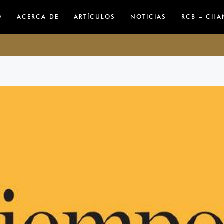
izar
O
ACERCA DE
ARTÍCULOS
NOTICIAS
RCB – CHA