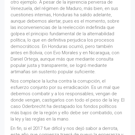
otro ejemplo. A pesar de la injerencia perversa de
Venezuela, del régimen de Maduro, más bien, en sus
cuestiones internas, Honduras ha salido adelante,
aunque debemos alertar, pues es el momento, sobre
las inconveniencias de la reelección indefinida que
golpea el principio fundamental de la alternabilidad
política, lo que en definitiva perjudica los procesos
democráticos. En Honduras ocurrió, pero también
antes en Bolivia, con Evo Morales y en Nicaragua, con
Daniel Ortega, aunque más que mediante consulta
popular justa y transparente, se logró mediante
artimañas sin sustento popular suficiente.
Nos complace la lucha contra la corrupción, el
esfuerzo conjunto por su erradicación. Es un mal que
debemos combatir y a los responsables, vengan de
donde vengan, castigarlos con todo el peso de la ley. El
caso Oderbrecht ha destapado los fondos políticos
más bajos de la región y ello debe ser combatido, con
la ley y las reglas en la mano.
En fin, si el 2017 fue difícil y nos dejó sabor a derrota,
este año que comienza traerá de nuevo la esperanza y