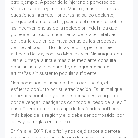
otro ejemplo. A pesar de la injerencia perversa de
Venezuela, del régimen de Maduro, más bien, en sus
cuestiones internas, Honduras ha salido adelante,
aunque debemos alertar, pues es el momento, sobre
las inconveniencias de la reelección indefinida que
golpea el principio fundamental de la alternabilidad
política, lo que en definitiva perjudica los procesos
democráticos. En Honduras ocurrió, pero también
antes en Bolivia, con Evo Morales y en Nicaragua, con
Daniel Ortega, aunque más que mediante consulta
popular justa y transparente, se logró mediante
artimañas sin sustento popular suficiente.
Nos complace la lucha contra la corrupción, el
esfuerzo conjunto por su erradicación. Es un mal que
debemos combatir y a los responsables, vengan de
donde vengan, castigarlos con todo el peso de la ley. El
caso Oderbrecht ha destapado los fondos políticos
más bajos de la región y ello debe ser combatido, con
la ley y las reglas en la mano.
En fin, si el 2017 fue difícil y nos dejó sabor a derrota,
este año que comienza traerá de nuevo la esperanza y