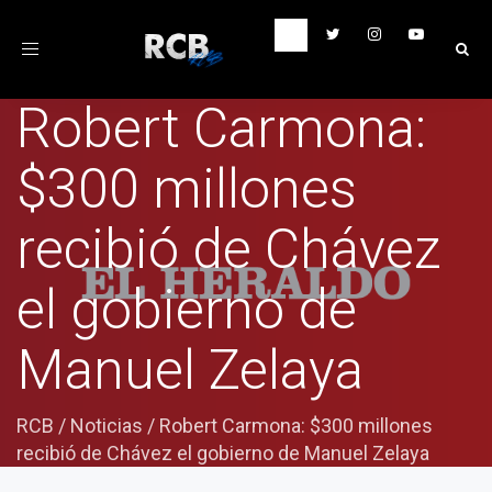
Toggle
navigation
Robert Carmona:
$300 millones
recibió de Chávez
el gobierno de
Manuel Zelaya
RCB
/
Noticias
/
Robert Carmona: $300 millones
recibió de Chávez el gobierno de Manuel Zelaya