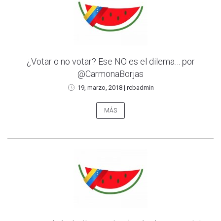
¿Votar o no votar? Ese NO es el dilema… por
@CarmonaBorjas
19, marzo, 2018
|
rcbadmin
MÁS